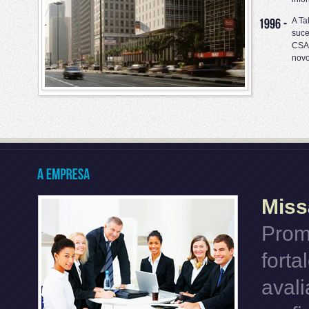
A Ta
suce
CSA 
novo
Miss
Prom
fort
aval