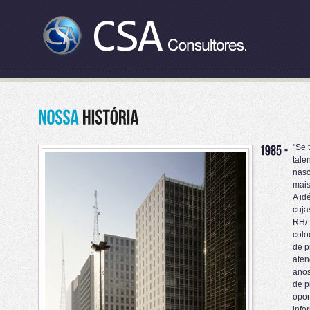
"Se 
tale
nasc
mais
A id
cuja
RH/ 
colo
de p
aten
anos
de p
opor
info